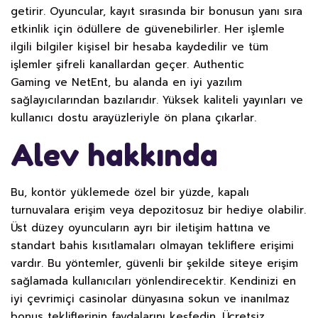
getirir. Oyuncular, kayıt sırasında bir bonusun yanı sıra
etkinlik için ödüllere de güvenebilirler. Her işlemle
ilgili bilgiler kişisel bir hesaba kaydedilir ve tüm
işlemler şifreli kanallardan geçer. Authentic
Gaming ve NetEnt, bu alanda en iyi yazılım
sağlayıcılarından bazılarıdır. Yüksek kaliteli yayınları ve
kullanıcı dostu arayüzleriyle ön plana çıkarlar.
Alev hakkında
Bu, kontör yüklemede özel bir yüzde, kapalı
turnuvalara erişim veya depozitosuz bir hediye olabilir.
Üst düzey oyuncuların ayrı bir iletişim hattına ve
standart bahis kısıtlamaları olmayan tekliflere erişimi
vardır. Bu yöntemler, güvenli bir şekilde siteye erişim
sağlamada kullanıcıları yönlendirecektir. Kendinizi en
iyi çevrimiçi casinolar dünyasına sokun ve inanılmaz
bonus tekliflerinin faydalarını keşfedin. Ücretsiz