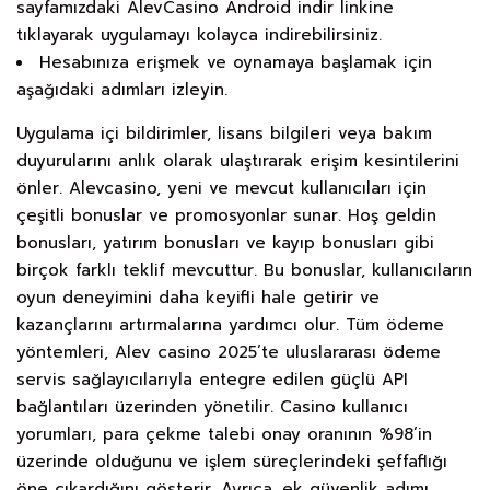
sayfamızdaki AlevCasino Android indir linkine
tıklayarak uygulamayı kolayca indirebilirsiniz.
Hesabınıza erişmek ve oynamaya başlamak için
aşağıdaki adımları izleyin.
Uygulama içi bildirimler, lisans bilgileri veya bakım
duyurularını anlık olarak ulaştırarak erişim kesintilerini
önler. Alevcasino, yeni ve mevcut kullanıcıları için
çeşitli bonuslar ve promosyonlar sunar. Hoş geldin
bonusları, yatırım bonusları ve kayıp bonusları gibi
birçok farklı teklif mevcuttur. Bu bonuslar, kullanıcıların
oyun deneyimini daha keyifli hale getirir ve
kazançlarını artırmalarına yardımcı olur. Tüm ödeme
yöntemleri, Alev casino 2025’te uluslararası ödeme
servis sağlayıcılarıyla entegre edilen güçlü API
bağlantıları üzerinden yönetilir. Casino kullanıcı
yorumları, para çekme talebi onay oranının %98’in
üzerinde olduğunu ve işlem süreçlerindeki şeffaflığı
öne çıkardığını gösterir. Ayrıca, ek güvenlik adımı