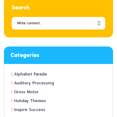
Search
Categories
Alphabet Parade
Auditory Processing
Gross Motor
Holiday Themes
Inspire Success