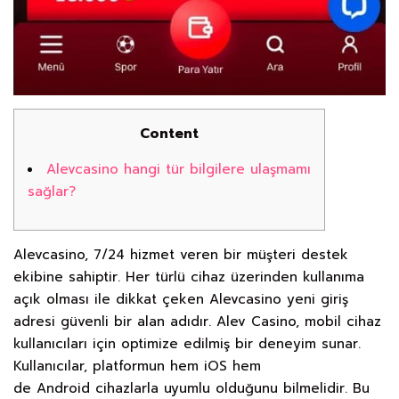
Content
Alevcasino hangi tür bilgilere ulaşmamı
sağlar?
Alevcasino, 7/24 hizmet veren bir müşteri destek
ekibine sahiptir. Her türlü cihaz üzerinden kullanıma
açık olması ile dikkat çeken Alevcasino yeni giriş
adresi güvenli bir alan adıdır. Alev Casino, mobil cihaz
kullanıcıları için optimize edilmiş bir deneyim sunar.
Kullanıcılar, platformun hem iOS hem
de Android cihazlarla uyumlu olduğunu bilmelidir. Bu