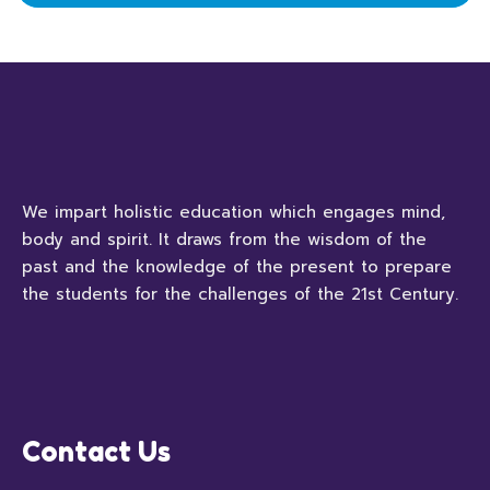
We impart holistic education which engages mind,
body and spirit. It draws from the wisdom of the
past and the knowledge of the present to prepare
the students for the challenges of the 21st Century.
Contact Us