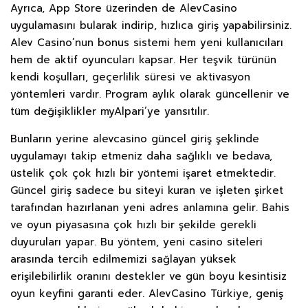
Ayrıca, App Store üzerinden de AlevCasino
uygulamasını bularak indirip, hızlıca giriş yapabilirsiniz.
Alev Casino’nun bonus sistemi hem yeni kullanıcıları
hem de aktif oyuncuları kapsar. Her teşvik türünün
kendi koşulları, geçerlilik süresi ve aktivasyon
yöntemleri vardır. Program aylık olarak güncellenir ve
tüm değişiklikler myAlpari’ye yansıtılır.
Bunların yerine alevcasino güncel giriş şeklinde
uygulamayı takip etmeniz daha sağlıklı ve bedava,
üstelik çok çok hızlı bir yöntemi işaret etmektedir.
Güncel giriş sadece bu siteyi kuran ve işleten şirket
tarafından hazırlanan yeni adres anlamına gelir. Bahis
ve oyun piyasasına çok hızlı bir şekilde gerekli
duyuruları yapar. Bu yöntem, yeni casino siteleri
arasında tercih edilmemizi sağlayan yüksek
erişilebilirlik oranını destekler ve gün boyu kesintisiz
oyun keyfini garanti eder. AlevCasino Türkiye, geniş