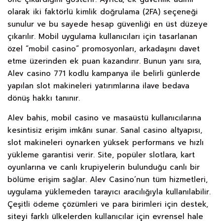
olarak iki faktörlü kimlik doğrulama (2FA) seçeneği
sunulur ve bu sayede hesap güvenliği en üst düzeye
çıkarılır. Mobil uygulama kullanıcıları için tasarlanan
özel “mobil casino” promosyonları, arkadaşını davet
etme üzerinden ek puan kazandırır. Bunun yanı sıra,
Alev casino 771 kodlu kampanya ile belirli günlerde
yapılan slot makineleri yatırımlarına ilave bedava
dönüş hakkı tanınır.
Alev bahis, mobil casino ve masaüstü kullanıcılarına
kesintisiz erişim imkânı sunar. Sanal casino altyapısı,
slot makineleri oynarken yüksek performans ve hızlı
yükleme garantisi verir. Site, popüler slotlara, kart
oyunlarına ve canlı krupiyelerin bulunduğu canlı bir
bölüme erişim sağlar. Alev Casino’nun tüm hizmetleri,
uygulama yüklemeden tarayıcı aracılığıyla kullanılabilir.
Çeşitli ödeme çözümleri ve para birimleri için destek,
siteyi farklı ülkelerden kullanıcılar için evrensel hale