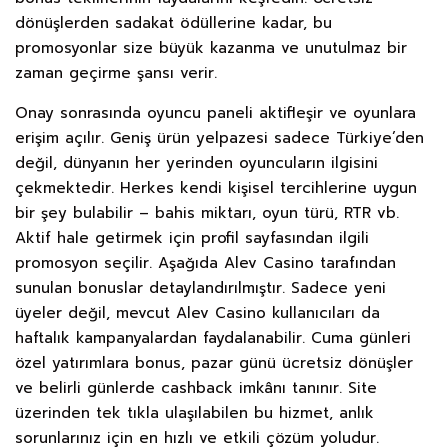
dönüşlerden sadakat ödüllerine kadar, bu
promosyonlar size büyük kazanma ve unutulmaz bir
zaman geçirme şansı verir.
Onay sonrasında oyuncu paneli aktifleşir ve oyunlara
erişim açılır. Geniş ürün yelpazesi sadece Türkiye’den
değil, dünyanın her yerinden oyuncuların ilgisini
çekmektedir. Herkes kendi kişisel tercihlerine uygun
bir şey bulabilir – bahis miktarı, oyun türü, RTR vb.
Aktif hale getirmek için profil sayfasından ilgili
promosyon seçilir. Aşağıda Alev Casino tarafından
sunulan bonuslar detaylandırılmıştır. Sadece yeni
üyeler değil, mevcut Alev Casino kullanıcıları da
haftalık kampanyalardan faydalanabilir. Cuma günleri
özel yatırımlara bonus, pazar günü ücretsiz dönüşler
ve belirli günlerde cashback imkânı tanınır. Site
üzerinden tek tıkla ulaşılabilen bu hizmet, anlık
sorunlarınız için en hızlı ve etkili çözüm yoludur.