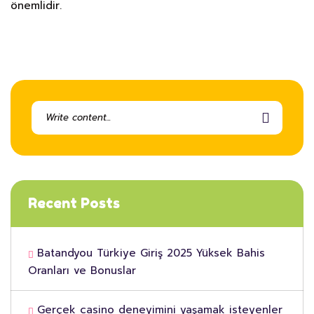
önemlidir.
Recent Posts
Batandyou Türkiye Giriş 2025 Yüksek Bahis
Oranları ve Bonuslar
Gerçek casino deneyimini yaşamak isteyenler